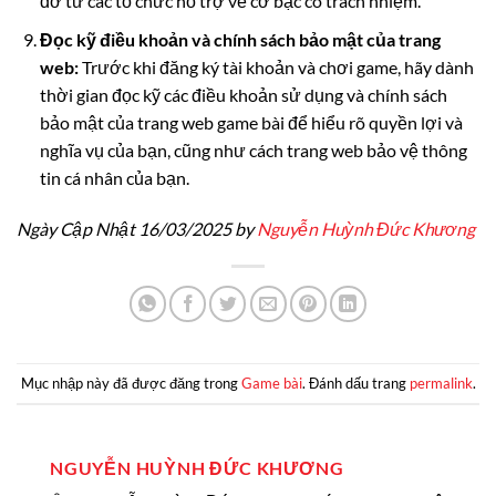
đỡ từ các tổ chức hỗ trợ về cờ bạc có trách nhiệm.
Đọc kỹ điều khoản và chính sách bảo mật của trang
web:
Trước khi đăng ký tài khoản và chơi game, hãy dành
thời gian đọc kỹ các điều khoản sử dụng và chính sách
bảo mật của trang web game bài để hiểu rõ quyền lợi và
nghĩa vụ của bạn, cũng như cách trang web bảo vệ thông
tin cá nhân của bạn.
Ngày Cập Nhật 16/03/2025 by
Nguyễn Huỳnh Đức Khương
Mục nhập này đã được đăng trong
Game bài
. Đánh dấu trang
permalink
.
NGUYỄN HUỲNH ĐỨC KHƯƠNG