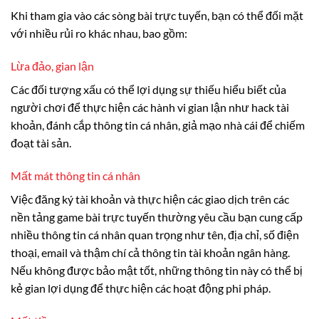
Khi tham gia vào các sòng bài trực tuyến, bạn có thể đối mặt
với nhiều rủi ro khác nhau, bao gồm:
Lừa đảo, gian lận
Các đối tượng xấu có thể lợi dụng sự thiếu hiểu biết của
người chơi để thực hiện các hành vi gian lận như hack tài
khoản, đánh cắp thông tin cá nhân, giả mạo nhà cái để chiếm
đoạt tài sản.
Mất mát thông tin cá nhân
Việc đăng ký tài khoản và thực hiện các giao dịch trên các
nền tảng game bài trực tuyến thường yêu cầu bạn cung cấp
nhiều thông tin cá nhân quan trọng như tên, địa chỉ, số điện
thoại, email và thậm chí cả thông tin tài khoản ngân hàng.
Nếu không được bảo mật tốt, những thông tin này có thể bị
kẻ gian lợi dụng để thực hiện các hoạt động phi pháp.