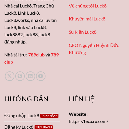
Nhà cái Luck8, Trang Chủ
Về chúng tôi Luck8
Luck8, Link Luck8,
Khuyến mãi Luck8
Luck8.works, nhà cái uy tín
Luck8, link vào Luck8,
Sự kiện Luck8
luck8882, luck88, luck8
đăng nhập.
CEO Nguyễn Huỳnh Đức
Khương
Nhà tài trợ:
789club
và
789
club
HƯỚNG DẪN
LIÊN HỆ
Website:
Đăng nhập Luck8
https://teca.ru.com/
Đăng ký Luck8