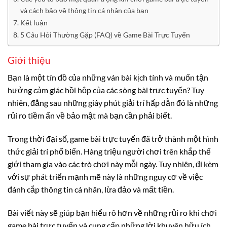
và cách bảo vệ thông tin cá nhân của bạn
Kết luận
5 Câu Hỏi Thường Gặp (FAQ) về Game Bài Trực Tuyến
Giới thiệu
Bạn là một tín đồ của những ván bài kịch tính và muốn tận
hưởng cảm giác hồi hộp của các sòng bài trực tuyến? Tuy
nhiên, đằng sau những giây phút giải trí hấp dẫn đó là những
rủi ro tiềm ẩn về bảo mật mà bạn cần phải biết.
Trong thời đại số, game bài trực tuyến đã trở thành một hình
thức giải trí phổ biến. Hàng triệu người chơi trên khắp thế
giới tham gia vào các trò chơi này mỗi ngày. Tuy nhiên, đi kèm
với sự phát triển mạnh mẽ này là những nguy cơ về việc
đánh cắp thông tin cá nhân, lừa đảo và mất tiền.
Bài viết này sẽ giúp bạn hiểu rõ hơn về những rủi ro khi chơi
game bài trực tuyến và cung cấp những lời khuyên hữu ích