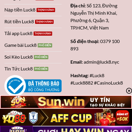
Địa chỉ:
Số 123, Đường
Nạp tiền Luck8
Nguyễn Thị Minh Khai,
Phường 6, Quận 3,
Rút tiền Luck8
TP.HCM, Việt Nam
Tải app Luck8
Số điện thoại:
0379 100
Game bài Luck8
893
Soi Kèo Luck8
Email:
admin@luck8.nyc
Tin Tức Luck8
Hashtag:
#Luck8
#Luck8882 #CasinoLuck8