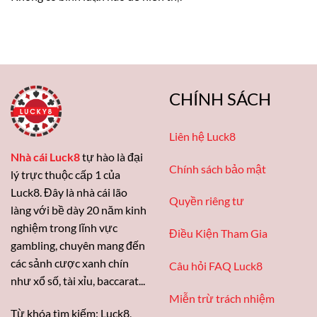
CHÍNH SÁCH
Liên hệ Luck8
Nhà cái Luck8
tự hào là đại
Chính sách bảo mật
lý trực thuộc cấp 1 của
Luck8. Đây là nhà cái lão
Quyền riêng tư
làng với bề dày 20 năm kinh
nghiệm trong lĩnh vực
Điều Kiện Tham Gia
gambling, chuyên mang đến
các sảnh cược xanh chín
Câu hỏi FAQ Luck8
như xổ số, tài xỉu, baccarat...
Miễn trừ trách nhiệm
Từ khóa tìm kiếm: Luck8,