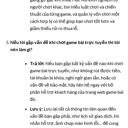
người chơi khác, tìm hiểu luật chơi và chiến
thuật của từng game, và quản lý vốn chơi một
cách hợp lý có thể giúp bạn chơi tốt hơn và
giảm thiểu rủi ro thua lỗ.
Nếu tôi gặp vấn đề khi chơi game bài trực tuyến thì tôi
nên làm gì?
Trả lời:
Nếu bạn gặp bất kỳ vấn đề nào khi chơi
game bài trực tuyến, như không rút được tiền,
tài khoản bị khóa, nghi ngờ gian lận, hoặc có
vấn đề về bảo mật, hãy liên hệ ngay với bộ
phận hỗ trợ khách hàng của trang web game bài
đó.
Lưu ý:
Lưu lại tất cả thông tin liên quan đến
vấn đề bạn gặp phải, như lịch sử giao dịch, tin
nhắn hỗ trợ, ảnh chụp màn hình lỗi… để cung