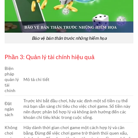
Bảo vệ bản thân trước những hiểm họa
Phần 3: Quản lý tài chính hiệu quả
Biện
pháp
quản lý
Mô tả chi tiết
tài
chính
Trước khi bắt đầu chơi, hãy xác định một số tiền cụ thể
Đặt
mà bạn sẵn sàng chi tiêu cho việc chơi game. Số tiền này
ngân
nên được phân bổ hợp lý và không ảnh hưởng đến các
sách
khoản chi tiêu khác trong cuộc sống.
Không
Hãy dành thời gian chơi game một cách hợp lý và cân
chơi
bằng. Đừng để việc chơi game trở thành thói quen xấu,