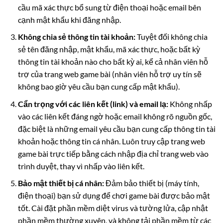
cầu mã xác thực bổ sung từ điện thoại hoặc email bên
cạnh mật khẩu khi đăng nhập.
Không chia sẻ thông tin tài khoản:
Tuyệt đối không chia
sẻ tên đăng nhập, mật khẩu, mã xác thực, hoặc bất kỳ
thông tin tài khoản nào cho bất kỳ ai, kể cả nhân viên hỗ
trợ của trang web game bài (nhân viên hỗ trợ uy tín sẽ
không bao giờ yêu cầu bạn cung cấp mật khẩu).
Cẩn trọng với các liên kết (link) và email lạ:
Không nhấp
vào các liên kết đáng ngờ hoặc email không rõ nguồn gốc,
đặc biệt là những email yêu cầu bạn cung cấp thông tin tài
khoản hoặc thông tin cá nhân. Luôn truy cập trang web
game bài trực tiếp bằng cách nhập địa chỉ trang web vào
trình duyệt, thay vì nhấp vào liên kết.
Bảo mật thiết bị cá nhân:
Đảm bảo thiết bị (máy tính,
điện thoại) bạn sử dụng để chơi game bài được bảo mật
tốt. Cài đặt phần mềm diệt virus và tường lửa, cập nhật
phần mềm thường xuyên, và không tải phần mềm từ các