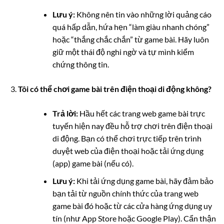
Lưu ý:
Không nên tin vào những lời quảng cáo
quá hấp dẫn, hứa hẹn “làm giàu nhanh chóng”
hoặc “thắng chắc chắn” từ game bài. Hãy luôn
giữ một thái độ nghi ngờ và tự mình kiểm
chứng thông tin.
Tôi có thể chơi game bài trên điện thoại di động không?
Trả lời:
Hầu hết các trang web game bài trực
tuyến hiện nay đều hỗ trợ chơi trên điện thoại
di động. Bạn có thể chơi trực tiếp trên trình
duyệt web của điện thoại hoặc tải ứng dụng
(app) game bài (nếu có).
Lưu ý:
Khi tải ứng dụng game bài, hãy đảm bảo
bạn tải từ nguồn chính thức của trang web
game bài đó hoặc từ các cửa hàng ứng dụng uy
tín (như App Store hoặc Google Play). Cẩn thận