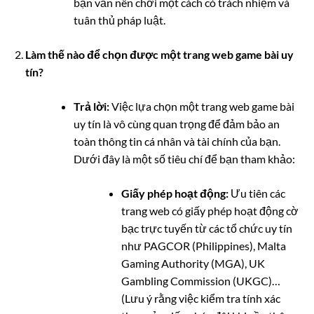
bạn vẫn nên chơi một cách có trách nhiệm và
tuân thủ pháp luật.
Làm thế nào để chọn được một trang web game bài uy
tín?
Trả lời:
Việc lựa chọn một trang web game bài
uy tín là vô cùng quan trọng để đảm bảo an
toàn thông tin cá nhân và tài chính của bạn.
Dưới đây là một số tiêu chí để bạn tham khảo:
Giấy phép hoạt động:
Ưu tiên các
trang web có giấy phép hoạt động cờ
bạc trực tuyến từ các tổ chức uy tín
như PAGCOR (Philippines), Malta
Gaming Authority (MGA), UK
Gambling Commission (UKGC)…
(Lưu ý rằng việc kiểm tra tính xác