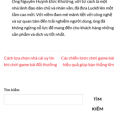
Ông Nguyễn Huỳnh Đức Khương, với tư cách là một
nhà lãnh đạo dân chủ và nhân văn, đã đưa Luck8 lên một
tầm cao mới. Với niềm đam mê mãnh liệt với công nghệ
và sự quan tâm đến trải nghiệm người dùng, ông đã
không ngừng nỗ lực để mang đến cho khách hàng những
sản phẩm và dịch vụ tốt nhất.
Cách lựa chọn nhà cái uy tín
Các chiến lược chơi game bài
khi chơi game bài đổi thưởng
hiệu quả giúp bạn thắng lớn
Tìm kiếm
TÌM
KIẾM