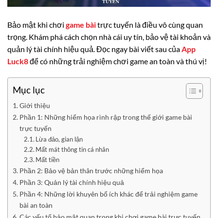
Bảo mật khi chơi
game bài
trực tuyến là điều vô cùng quan
trọng. Khám phá cách chọn nhà cái uy tín, bảo vệ tài khoản và
quản lý tài chính hiệu quả. Đọc ngay bài viết sau của
App
Luck8
để có những trải nghiệm chơi game an toàn và thú vị!
Mục lục
Giới thiệu
Phần 1: Những hiểm họa rình rập trong thế giới game bài
trực tuyến
Lừa đảo, gian lận
Mất mát thông tin cá nhân
Mất tiền
Phần 2: Bảo vệ bản thân trước những hiểm họa
Phần 3: Quản lý tài chính hiệu quả
Phần 4: Những lời khuyên bổ ích khác để trải nghiệm game
bài an toàn
Các yếu tố bảo mật quan trọng khi chơi game bài trực tuyến