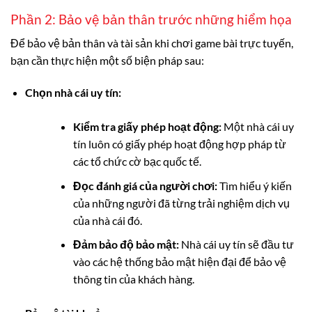
Phần 2: Bảo vệ bản thân trước những hiểm họa
Để bảo vệ bản thân và tài sản khi chơi game bài trực tuyến,
bạn cần thực hiện một số biện pháp sau:
Chọn nhà cái uy tín:
Kiểm tra giấy phép hoạt động:
Một nhà cái uy
tín luôn có giấy phép hoạt động hợp pháp từ
các tổ chức cờ bạc quốc tế.
Đọc đánh giá của người chơi:
Tìm hiểu ý kiến
của những người đã từng trải nghiệm dịch vụ
của nhà cái đó.
Đảm bảo độ bảo mật:
Nhà cái uy tín sẽ đầu tư
vào các hệ thống bảo mật hiện đại để bảo vệ
thông tin của khách hàng.