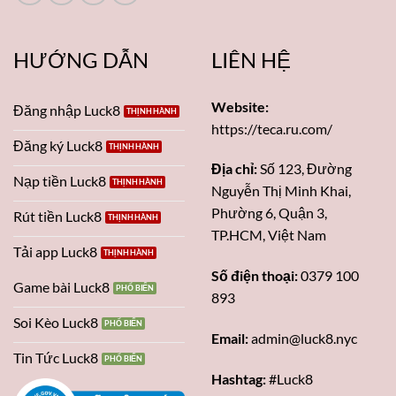
HƯỚNG DẪN
LIÊN HỆ
Website:
Đăng nhập Luck8
https://teca.ru.com/
Đăng ký Luck8
Địa chỉ:
Số 123, Đường
Nạp tiền Luck8
Nguyễn Thị Minh Khai,
Phường 6, Quận 3,
Rút tiền Luck8
TP.HCM, Việt Nam
Tải app Luck8
Số điện thoại:
0379 100
Game bài Luck8
893
Soi Kèo Luck8
Email:
admin@luck8.nyc
Tin Tức Luck8
Hashtag:
#Luck8