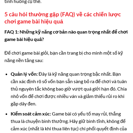
tình huống cụ thể.
5 câu hỏi thường gặp (FAQ) về các chiến lược
chơi game bài hiệu quả
FAQ 1: Những kỹ năng cơ bản nào quan trọng nhất để chơi
game bài hiệu quả?
Để chơi game bài giỏi, bạn cần trang bị cho mình một số kỹ
năng nền tảng sau:
Quản lý vốn:
Đây là kỹ năng quan trọng bậc nhất. Bạn
cần xác định rõ số vốn bạn sẵn sàng bỏ ra để chơi và tuân
thủ nguyên tắc không bao giờ vượt quá giới hạn đó. Chia
nhỏ vốn để chơi được nhiều ván và giảm thiểu rủi ro khi
gặp dây đen.
Kiểm soát cảm xúc:
Game bài có yếu tố may rủi, thắng
thua là chuyện bình thường. Hãy giữ bình tĩnh, không để
cảm xúc (nhất là khi thua liên tục) chi phối quyết định của