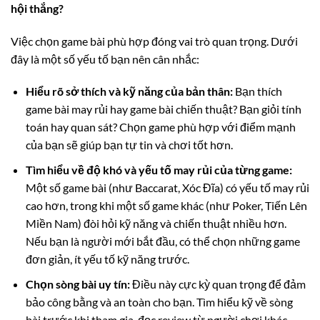
hội thắng?
Việc chọn game bài phù hợp đóng vai trò quan trọng. Dưới
đây là một số yếu tố bạn nên cân nhắc:
Hiểu rõ sở thích và kỹ năng của bản thân:
Bạn thích
game bài may rủi hay game bài chiến thuật? Bạn giỏi tính
toán hay quan sát? Chọn game phù hợp với điểm mạnh
của bạn sẽ giúp bạn tự tin và chơi tốt hơn.
Tìm hiểu về độ khó và yếu tố may rủi của từng game:
Một số game bài (như Baccarat, Xóc Đĩa) có yếu tố may rủi
cao hơn, trong khi một số game khác (như Poker, Tiến Lên
Miền Nam) đòi hỏi kỹ năng và chiến thuật nhiều hơn.
Nếu bạn là người mới bắt đầu, có thể chọn những game
đơn giản, ít yếu tố kỹ năng trước.
Chọn sòng bài uy tín:
Điều này cực kỳ quan trọng để đảm
bảo công bằng và an toàn cho bạn. Tìm hiểu kỹ về sòng
bài trước khi tham gia, đọc review từ người chơi khác.