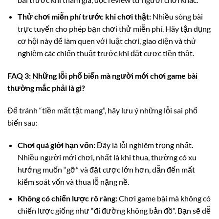
Thử chơi miễn phí trước khi chơi thật:
Nhiều sòng bài
trực tuyến cho phép bạn chơi thử miễn phí. Hãy tận dụng
cơ hội này để làm quen với luật chơi, giao diện và thử
nghiệm các chiến thuật trước khi đặt cược tiền thật.
FAQ 3: Những lỗi phổ biến mà người mới chơi game bài
thường mắc phải là gì?
Để tránh “tiền mất tật mang”, hãy lưu ý những lỗi sai phổ
biến sau:
Chơi quá giới hạn vốn:
Đây là lỗi nghiêm trọng nhất.
Nhiều người mới chơi, nhất là khi thua, thường có xu
hướng muốn “gỡ” và đặt cược lớn hơn, dẫn đến mất
kiểm soát vốn và thua lỗ nặng nề.
Không có chiến lược rõ ràng:
Chơi game bài mà không có
chiến lược giống như “đi đường không bản đồ”. Bạn sẽ dễ