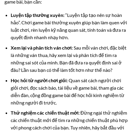
game bài, bạn cần:
Luyện tập thường xuyên:
“Luyện tập tạo nên sự hoàn
hảo”. Chơi game bài thường xuyên giúp bạn làm quen với
luật chơi, rèn luyện kỹ năng quan sát, tính toán và đưa ra
quyết định nhanh nhạy hơn.
Xem lại và phân tích ván chơi:
Sau mỗi ván chơi, đặc biệt
là những ván thua, hãy xem lại và phân tích để tìm ra
những sai sót của mình. Bạn đã đưa ra quyết định sai ở
đâu? Lần sau bạn có thể làm tốt hơn như thế nào?
Học hỏi từ người chơi giỏi:
Quan sát cách người chơi
giỏi chơi, đọc sách báo, tài liệu về game bài, tham gia các
diễn đàn, cộng đồng game bài để học hỏi kinh nghiệm từ
những người đi trước.
Thử nghiệm các chiến thuật mới:
Đừng ngại thử nghiệm
các chiến thuật mới để tìm ra những chiến thuật phù hợp
với phong cách chơi của bạn. Tuy nhiên, hãy bắt đầu với