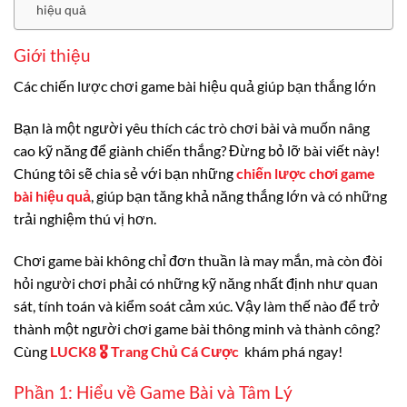
hiệu quả
Giới thiệu
Các chiến lược chơi game bài hiệu quả giúp bạn thắng lớn
Bạn là một người yêu thích các trò chơi bài và muốn nâng
cao kỹ năng để giành chiến thắng? Đừng bỏ lỡ bài viết này!
Chúng tôi sẽ chia sẻ với bạn những
chiến lược chơi game
bài hiệu quả
, giúp bạn tăng khả năng thắng lớn và có những
trải nghiệm thú vị hơn.
Chơi game bài không chỉ đơn thuần là may mắn, mà còn đòi
hỏi người chơi phải có những kỹ năng nhất định như quan
sát, tính toán và kiểm soát cảm xúc. Vậy làm thế nào để trở
thành một người chơi game bài thông minh và thành công?
Cùng
LUCK8 🎖️ Trang Chủ Cá Cược
khám phá ngay!
Phần 1: Hiểu về Game Bài và Tâm Lý