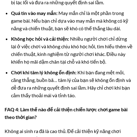
bị lạc lối và đưa ra những quyết định sai lầm.
Quá tin vào may mắn:
May mắn chỉ là một phần trong
game bài. Nếu bạn chỉ dựa vào may mắn mà không có kỹ
năng và chiến thuật, bạn sẽ khó có thể thắng lâu dài.
Không học hỏi và cải thiện:
Nhiều người chơi chỉ dừng
lại ở việc chơi và không chịu khó học hỏi, tìm hiểu thêm về
chiến thuật, kinh nghiệm từ người chơi khác. Điều này
khiến họ mãi dậm chân tại chỗ và khó tiến bộ.
Chơi khi tâm lý không ổn định:
Khi bạn đang mệt mỏi,
căng thẳng, buồn bã… tâm lý của bạn sẽ không ổn định và
dễ đưa ra những quyết định sai lầm. Hãy chỉ chơi khi bạn
cảm thấy thoải mái và tỉnh táo.
FAQ 4: Làm thế nào để cải thiện chiến lược chơi game bài
theo thời gian?
Không ai sinh ra đã là cao thủ. Để cải thiện kỹ năng chơi