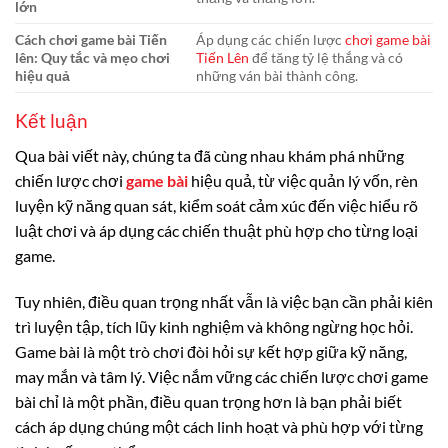
lớn
Cách chơi game bài Tiến
Áp dụng các chiến lược
chơi game bài
lên: Quy tắc và mẹo chơi
Tiến Lên
để tăng tỷ lệ thắng và có
hiệu quả
những ván bài thành công.
Kết luận
Qua bài viết này, chúng ta đã cùng nhau khám phá những
chiến lược chơi
game bài
hiệu quả, từ việc quản lý vốn, rèn
luyện kỹ năng quan sát, kiểm soát cảm xúc đến việc hiểu rõ
luật chơi và áp dụng các chiến thuật phù hợp cho từng loại
game.
Tuy nhiên, điều quan trọng nhất vẫn là việc bạn cần phải kiên
trì luyện tập, tích lũy kinh nghiệm và không ngừng học hỏi.
Game bài là một trò chơi đòi hỏi sự kết hợp giữa kỹ năng,
may mắn và tâm lý. Việc nắm vững các chiến lược chơi game
bài chỉ là một phần, điều quan trọng hơn là bạn phải biết
cách áp dụng chúng một cách linh hoạt và phù hợp với từng