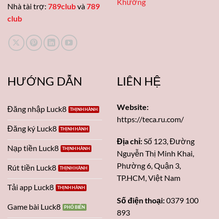
Khương
Nhà tài trợ:
789club
và
789
club
HƯỚNG DẪN
LIÊN HỆ
Website:
Đăng nhập Luck8
https://teca.ru.com/
Đăng ký Luck8
Địa chỉ:
Số 123, Đường
Nạp tiền Luck8
Nguyễn Thị Minh Khai,
Phường 6, Quận 3,
Rút tiền Luck8
TP.HCM, Việt Nam
Tải app Luck8
Số điện thoại:
0379 100
Game bài Luck8
893