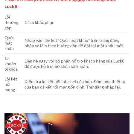
Luck8
Lỗi
thường
Cách khắc phục
gặp
Quên
Nhấp vào liên kết “Quên mật khẩu” trên trang đăng
mật
nhập và làm theo hướng dẫn để đặt lại mật khẩu mới.
khẩu
Tài
Liên hệ ngay với bộ phận hỗ trợ khách hàng của Luck8
khoản
để được hỗ trợ mở khóa tài khoản.
bị khóa
Lỗi kết
Kiểm tra lại kết nối internet của bạn. Đảm bảo thiết bị
nối
của bạn đã kết nối mạng ổn định. Thử đăng nhập lại.
mạng