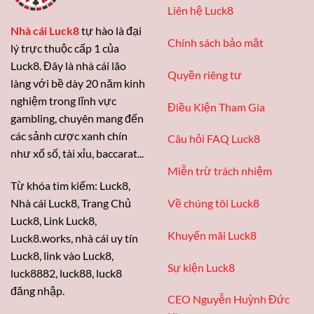
Liên hệ Luck8
Nhà cái Luck8
tự hào là đại
Chính sách bảo mật
lý trực thuộc cấp 1 của
Luck8. Đây là nhà cái lão
Quyền riêng tư
làng với bề dày 20 năm kinh
nghiệm trong lĩnh vực
Điều Kiện Tham Gia
gambling, chuyên mang đến
các sảnh cược xanh chín
Câu hỏi FAQ Luck8
như xổ số, tài xỉu, baccarat...
Miễn trừ trách nhiệm
Từ khóa tìm kiếm: Luck8,
Nhà cái Luck8, Trang Chủ
Về chúng tôi Luck8
Luck8, Link Luck8,
Khuyến mãi Luck8
Luck8.works, nhà cái uy tín
Luck8, link vào Luck8,
Sự kiện Luck8
luck8882, luck88, luck8
đăng nhập.
CEO Nguyễn Huỳnh Đức