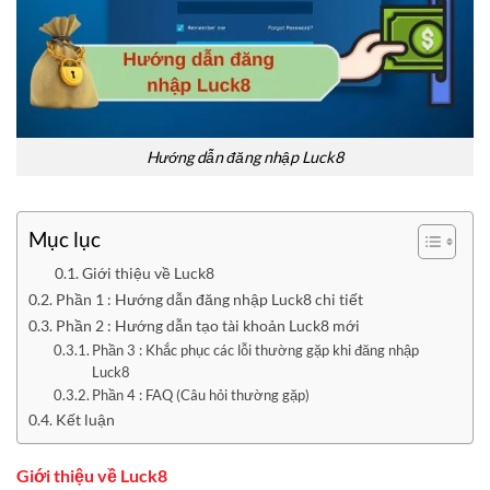
Hướng dẫn đăng nhập Luck8
Mục lục
Giới thiệu về Luck8
Phần 1 : Hướng dẫn đăng nhập Luck8 chi tiết
Phần 2 : Hướng dẫn tạo tài khoản Luck8 mới
Phần 3 : Khắc phục các lỗi thường gặp khi đăng nhập
Luck8
Phần 4 : FAQ (Câu hỏi thường gặp)
Kết luận
Giới thiệu về Luck8