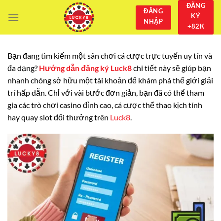
Chuyển
ĐĂNG
ĐĂNG
KÝ
đến
NHẬP
+82K
nội
dung
Bạn đang tìm kiếm một sân chơi cá cược trực tuyến uy tín và
đa dạng?
Hướng dẫn đăng ký Luck8
chi tiết này sẽ giúp bạn
nhanh chóng sở hữu một tài khoản để khám phá thế giới giải
trí hấp dẫn. Chỉ với vài bước đơn giản, bạn đã có thể tham
gia các trò chơi casino đỉnh cao, cá cược thể thao kịch tính
hay quay slot đổi thưởng trên
Luck8
.