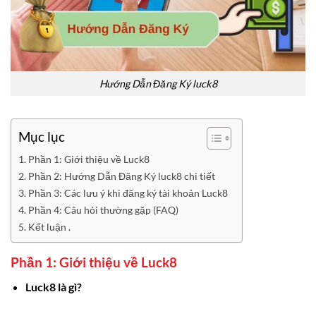
Hướng Dẫn Đăng Ký luck8
Mục lục
Phần 1: Giới thiệu về Luck8
Phần 2: Hướng Dẫn Đăng Ký luck8 chi tiết
Phần 3: Các lưu ý khi đăng ký tài khoản Luck8
Phần 4: Câu hỏi thường gặp (FAQ)
Kết luận .
Phần 1: Giới thiệu về Luck8
Luck8 là gì?