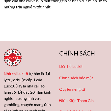
định của nhà cái và bảo mật thông tin cá nhân của mình để có
những trải nghiệm tốt nhất.
CHÍNH SÁCH
Liên hệ Luck8
Nhà cái Luck8
tự hào là đại
Chính sách bảo mật
lý trực thuộc cấp 1 của
Luck8. Đây là nhà cái lão
Quyền riêng tư
làng với bề dày 20 năm kinh
nghiệm trong lĩnh vực
Điều Kiện Tham Gia
gambling, chuyên mang đến
các sảnh cược xanh chín