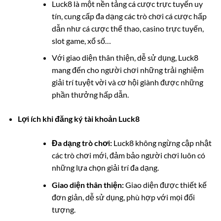
Luck8 là một nền tảng cá cược trực tuyến uy
tín, cung cấp đa dạng các trò chơi cá cược hấp
dẫn như cá cược thể thao, casino trực tuyến,
slot game, xổ số…
Với giao diện thân thiện, dễ sử dụng, Luck8
mang đến cho người chơi những trải nghiệm
giải trí tuyệt vời và cơ hội giành được những
phần thưởng hấp dẫn.
Lợi ích khi đăng ký tài khoản Luck8
Đa dạng trò chơi:
Luck8 không ngừng cập nhật
các trò chơi mới, đảm bảo người chơi luôn có
những lựa chọn giải trí đa dạng.
Giao diện thân thiện:
Giao diện được thiết kế
đơn giản, dễ sử dụng, phù hợp với mọi đối
tượng.