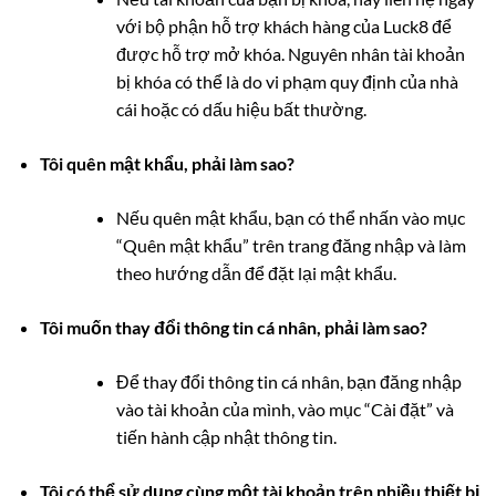
với bộ phận hỗ trợ khách hàng của Luck8 để
được hỗ trợ mở khóa. Nguyên nhân tài khoản
bị khóa có thể là do vi phạm quy định của nhà
cái hoặc có dấu hiệu bất thường.
Tôi quên mật khẩu, phải làm sao?
Nếu quên mật khẩu, bạn có thể nhấn vào mục
“Quên mật khẩu” trên trang đăng nhập và làm
theo hướng dẫn để đặt lại mật khẩu.
Tôi muốn thay đổi thông tin cá nhân, phải làm sao?
Để thay đổi thông tin cá nhân, bạn đăng nhập
vào tài khoản của mình, vào mục “Cài đặt” và
tiến hành cập nhật thông tin.
Tôi có thể sử dụng cùng một tài khoản trên nhiều thiết bị