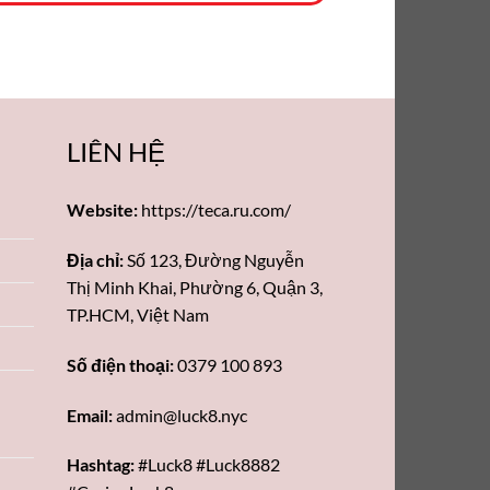
LIÊN HỆ
Website:
https://teca.ru.com/
Địa chỉ:
Số 123, Đường Nguyễn
Thị Minh Khai, Phường 6, Quận 3,
TP.HCM, Việt Nam
Số điện thoại:
0379 100 893
Email:
admin@luck8.nyc
Hashtag:
#Luck8 #Luck8882
cial
, bạn sẽ được tham gia vào các trò