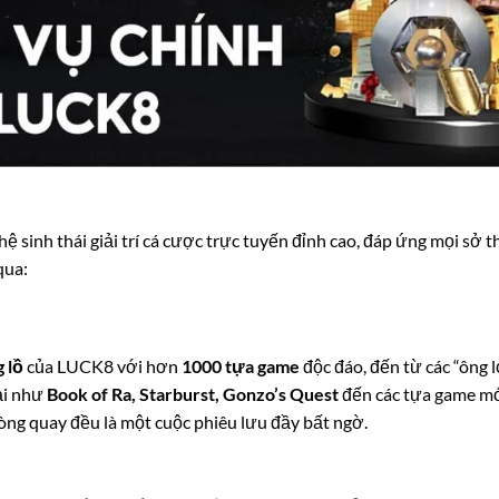
 sinh thái giải trí cá cược trực tuyến đỉnh cao, đáp ứng mọi sở 
qua:
 lồ
của LUCK8 với hơn
1000 tựa game
độc đáo, đến từ các “ông
ại như
Book of Ra, Starburst, Gonzo’s Quest
đến các tựa game mới
òng quay đều là một cuộc phiêu lưu đầy bất ngờ.