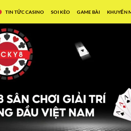
TIN TỨC CASINO
SOI KÈO
GAME BÀI
KHUYẾN 