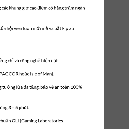
ng các khung giờ cao điểm có hàng trăm ngàn
 của hội viên luôn mới mẻ và bắt kịp xu
ng chỉ và công nghệ hiện đại:
ư PAGCOR hoặc Isle of Man).
g tường lửa đa tầng, bảo vệ an toàn 100%
 vòng
3 – 5 phút
.
chuẩn GLI (Gaming Laboratories