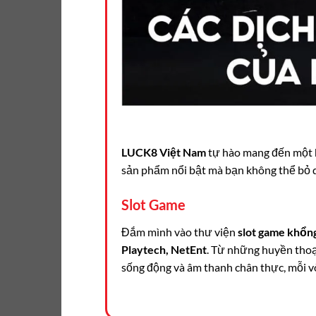
LUCK8 Việt Nam
tự hào mang đến một hệ
sản phẩm nổi bật mà bạn không thể bỏ 
Slot Game
Đắm mình vào thư viện
slot game khổng
Playtech, NetEnt
. Từ những huyền tho
sống động và âm thanh chân thực, mỗi v