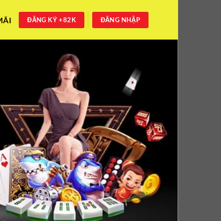
MÃI
ĐĂNG KÝ +82K
ĐĂNG NHẬP