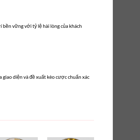
 bền vững với tỷ lệ hài lòng của khách
a giao diện và đề xuất kèo cược chuẩn xác