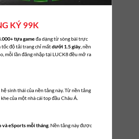
NG KÝ 99K
3.000+ tựa game
đa dạng từ sòng bài trực
a tốc độ tải trang chỉ mất
dưới 1.5 giây
, nền
cao, mỗi lần đăng nhập tại LUCK8 đều mở ra
 hệ sinh thái của nền tảng này. Từ nền tảng
 khe của một nhà cái top đầu Châu Á.
o và eSports mỗi tháng
. Nền tảng này được