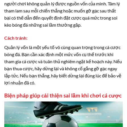
người chơi không quản lý được nguồn vốn của mình. Tâm lý
tham lam sau mỗi chiến thắng hoặc muốn gỡ gạc sau thất
bại có thể dẫn đến quyết định đặt cược quá mức trong soi
kèo bóng đá những sai lầm thường gặp.
Cách tránh:
Quản lý vốn là một yếu tố vô cùng quan trọng trong cá cược
bóng đá. Bạn cần xác định một mức vốn cụ thể trước khi
tham gia cá cược và tuân thủ nghiêm ngặt kế hoạch này. Nếu
bạn thua cược, hãy dừng lại và không cố gắng gỡ gạc ngay
lập tức. Nếu bạn thắng, hãy biết dừng lại đúng lúc để bảo vệ
lợi nhuận đã có.
Biện pháp giúp cải thiện sai lầm khi chơi cá cược