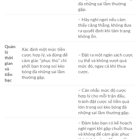
đá những sai lầm thường
gặp.
– Hãy nghỉ ngơi nếu cảm
thấy căng thẳng, không đưa
ra quyết định khi tâm trạng
không ổn.
Quản
Xác định một mức tiền
lý
cược hợp lý, và đừng để
– Đặt ra một ngân sách cược
thời
cảm giác “phục thù” chi
cụ thể và không vượt quá
gian
phối bạn trong soi kèo
mức đó, ngay cả khi thua
và
bóng đá những sai lầm
cược.
tiền
thường gặp.
bạc
– Cân nhắc mức độ cược
hợp lý cho mỗi trận đấu,
tránh đặt cược số tiền quá
lớn trong soi kèo bóng đá
những sai lầm thường gặp.
– Đảm bảo bạn có kế hoạch
nghỉ ngơi khi gặp chuỗi thua
và không để cảm giác phục