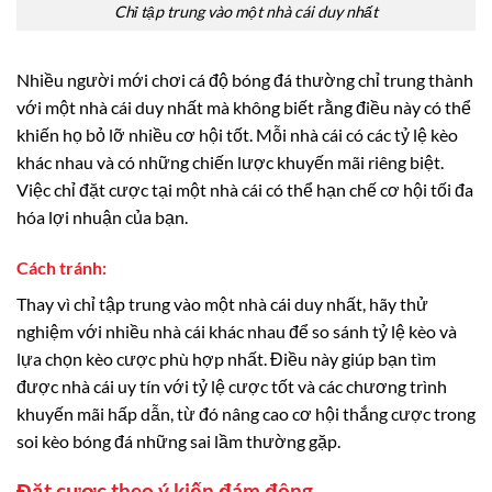
Chỉ tập trung vào một nhà cái duy nhất
Nhiều người mới chơi cá độ bóng đá thường chỉ trung thành
với một nhà cái duy nhất mà không biết rằng điều này có thể
khiến họ bỏ lỡ nhiều cơ hội tốt. Mỗi nhà cái có các tỷ lệ kèo
khác nhau và có những chiến lược khuyến mãi riêng biệt.
Việc chỉ đặt cược tại một nhà cái có thể hạn chế cơ hội tối đa
hóa lợi nhuận của bạn.
Cách tránh:
Thay vì chỉ tập trung vào một nhà cái duy nhất, hãy thử
nghiệm với nhiều nhà cái khác nhau để so sánh tỷ lệ kèo và
lựa chọn kèo cược phù hợp nhất. Điều này giúp bạn tìm
được nhà cái uy tín với tỷ lệ cược tốt và các chương trình
khuyến mãi hấp dẫn, từ đó nâng cao cơ hội thắng cược trong
soi kèo bóng đá những sai lầm thường gặp.
Đặt cược theo ý kiến đám đông