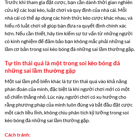
Trước khi tham gia đặt cược, bạn cần dành thời gian nghiên
cứu kỹ các loại kèo, luật chơi và quy định của nhà cái. Mỗi
nhà cái có thể áp dụng các hình thức kèo cược khác nhau, và
hiểu rõ luật chơi sẽ giúp bạn đưa ra quyết định chính xác
hơn. Nếu cần thiết, hãy tìm kiếm sự tư vấn từ những người
có kinh nghiệm để đảm bảo bạn không mắc phải những sai
lầm cơ bản trong soi kèo bóng đá những sai lầm thường gặp.
Tự tin thái quá là một trong soi kèo bóng đá
những sai lầm thường gặp
Một sai lầm phổ biến khác là tự tin thái quá vào khả năng
phán đoán của mình, đặc biệt là khi người chơi mới có một
số chiến thắng nhỏ. Lúc này, người chơi có xu hướng cho
rằng phương pháp của mình luôn đúng và bắt đầu đặt cược
một cách liều lĩnh, không chịu phân tích kỹ lưỡng trong soi
kèo bóng đá những sai lầm thường gặp.
Cách tránh: