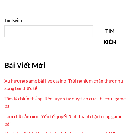
Tìm kiếm
TÌM
KIẾM
Bài Viết Mới
Xu hướng game bài live casino: Trải nghiệm chân thực như
sòng bài thực tế
Tâm lý chiến thắng: Rèn luyện tư duy tích cực khi chơi game
bài
Làm chủ cảm xúc: Yếu tố quyết định thành bại trong game
bài