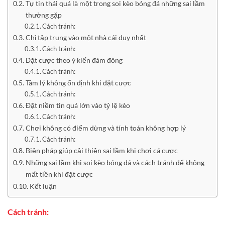
Tự tin thái quá là một trong soi kèo bóng đá những sai lầm
thường gặp
Cách tránh:
Chỉ tập trung vào một nhà cái duy nhất
Cách tránh:
Đặt cược theo ý kiến đám đông
Cách tránh:
Tâm lý không ổn định khi đặt cược
Cách tránh:
Đặt niềm tin quá lớn vào tỷ lệ kèo
Cách tránh:
Chơi không có điểm dừng và tính toán không hợp lý
Cách tránh:
Biện pháp giúp cải thiện sai lầm khi chơi cá cược
Những sai lầm khi soi kèo bóng đá và cách tránh để không
mất tiền khi đặt cược
Kết luận
Cách tránh: