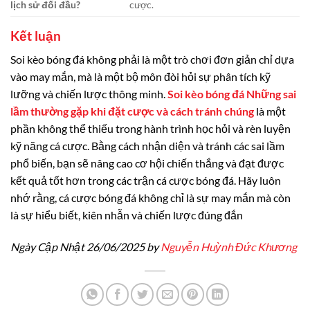
lịch sử đối đầu?
cược.
Kết luận
Soi kèo bóng đá không phải là một trò chơi đơn giản chỉ dựa
vào may mắn, mà là một bộ môn đòi hỏi sự phân tích kỹ
lưỡng và chiến lược thông minh.
Soi kèo bóng đá Những sai
lầm thường gặp khi đặt cược và cách tránh chúng
là một
phần không thể thiếu trong hành trình học hỏi và rèn luyện
kỹ năng cá cược. Bằng cách nhận diện và tránh các sai lầm
phổ biến, bạn sẽ nâng cao cơ hội chiến thắng và đạt được
kết quả tốt hơn trong các trận cá cược bóng đá. Hãy luôn
nhớ rằng, cá cược bóng đá không chỉ là sự may mắn mà còn
là sự hiểu biết, kiên nhẫn và chiến lược đúng đắn
Ngày Cập Nhật 26/06/2025 by
Nguyễn Huỳnh Đức Khương