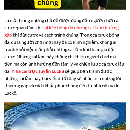
Là một trong những chủ đề được đông đảo người chơi cá
cược quan tâm khi
soi kèo bóng đá những sai lầm thường
gặp
khi đặt cược và cách tránh chúng. Trong cá cược bóng
đá, dù là người chơi mới hay đã có kinh nghiệm, không ai
tránh khỏi việc mắc phải những sai lầm khi tham gia đặt
cược. Những sai lầm này không chỉ khiến người chơi mất
tiền mà còn ảnh hưởng đến tâm lý và chiến lược cá cược lâu
dài.
Nhà cái trực tuyến Luck8
sẽ giúp bạn tránh được
những sai lầm này, bài viết dưới đây sẽ phân tích những lỗi
thường gặp và cách khắc phục chúng đến từ nhà cái uy tín
Luck8.