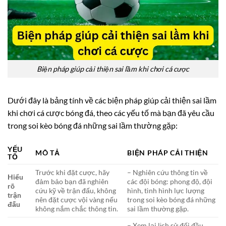
Biện pháp giúp cải thiện sai lầm khi chơi cá cược
Dưới đây là bảng tính về các biện pháp giúp cải thiện sai lầm
khi chơi cá cược bóng đá, theo các yếu tố mà bạn đã yêu cầu
trong soi kèo bóng đá những sai lầm thường gặp:
YẾU
MÔ TẢ
BIỆN PHÁP CẢI THIỆN
TỐ
Trước khi đặt cược, hãy
– Nghiên cứu thông tin về
Hiểu
đảm bảo bạn đã nghiên
các đội bóng: phong độ, đội
rõ
cứu kỹ về trận đấu, không
hình, tình hình lực lượng
trận
nên đặt cược vội vàng nếu
trong soi kèo bóng đá những
đấu
không nắm chắc thông tin.
sai lầm thường gặp.
– Xem lại lịch sử đối đầu