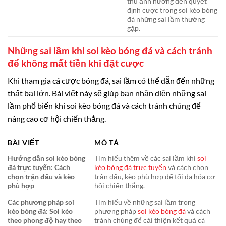
thù ảnh hưởng đến quyết
định cược trong soi kèo bóng
đá những sai lầm thường
gặp.
Những sai lầm khi soi kèo bóng đá và cách tránh
để không mất tiền khi đặt cược
Khi tham gia cá cược bóng đá, sai lầm có thể dẫn đến những
thất bại lớn. Bài viết này sẽ giúp bạn nhận diện những sai
lầm phổ biến khi soi kèo bóng đá và cách tránh chúng để
nâng cao cơ hội chiến thắng.
BÀI VIẾT
MÔ TẢ
Hướng dẫn soi kèo bóng
Tìm hiểu thêm về các sai lầm khi
soi
đá trực tuyến: Cách
kèo bóng đá trực tuyến
và cách chọn
chọn trận đấu và kèo
trận đấu, kèo phù hợp để tối đa hóa cơ
phù hợp
hội chiến thắng.
Các phương pháp soi
Tìm hiểu về những sai lầm trong
kèo bóng đá: Soi kèo
phương pháp
soi kèo bóng đá
và cách
theo phong độ hay theo
tránh chúng để cải thiện kết quả cá