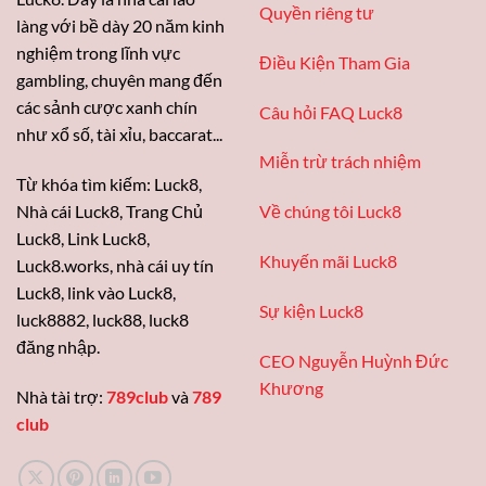
Quyền riêng tư
làng với bề dày 20 năm kinh
nghiệm trong lĩnh vực
Điều Kiện Tham Gia
gambling, chuyên mang đến
các sảnh cược xanh chín
Câu hỏi FAQ Luck8
như xổ số, tài xỉu, baccarat...
Miễn trừ trách nhiệm
Từ khóa tìm kiếm: Luck8,
Nhà cái Luck8, Trang Chủ
Về chúng tôi Luck8
Luck8, Link Luck8,
Khuyến mãi Luck8
Luck8.works, nhà cái uy tín
Luck8, link vào Luck8,
Sự kiện Luck8
luck8882, luck88, luck8
đăng nhập.
CEO Nguyễn Huỳnh Đức
Khương
Nhà tài trợ:
789club
và
789
club