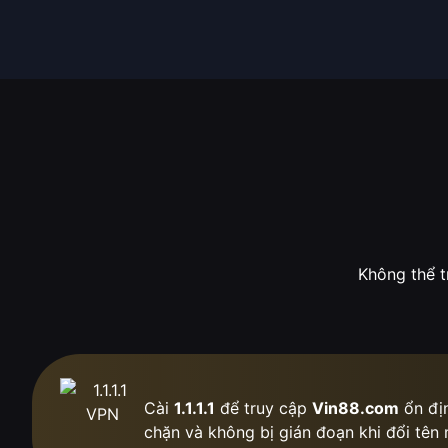
Không thể t
Cài
1.1.1.1
để truy cập
Vin88.com
ổn địn
chặn
và không bị gián đoạn khi đổi tên